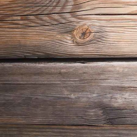
pexels-yaroslav-shuraev-4888650