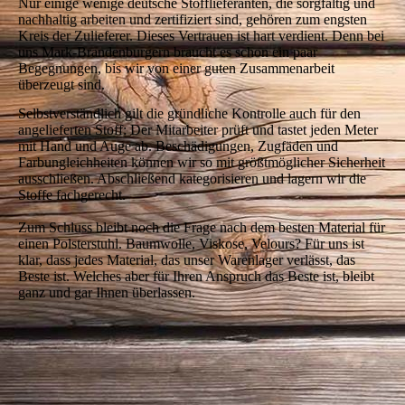
Nur einige wenige deutsche Stofflieferanten, die sorgfältig und
nachhaltig arbeiten und zertifiziert sind, gehören zum engsten
Kreis der Zulieferer. Dieses Vertrauen ist hart verdient. Denn bei
uns Mark-Brandenburgern braucht es schon ein paar
Begegnungen, bis wir von einer guten Zusammenarbeit
überzeugt sind.
Selbstverständlich gilt die gründliche Kontrolle auch für den
angelieferten Stoff: Der Mitarbeiter prüft und tastet jeden Meter
mit Hand und Auge ab. Beschädigungen, Zugfäden und
Farbungleichheiten können wir so mit größtmöglicher Sicherheit
ausschließen. Abschließend kategorisieren und lagern wir die
Stoffe fachgerecht.
Zum Schluss bleibt noch die Frage nach dem besten Material für
einen Polsterstuhl. Baumwolle, Viskose, Velours? Für uns ist
klar, dass jedes Material, das unser Warenlager verlässt, das
Beste ist. Welches aber für Ihren Anspruch das Beste ist, bleibt
ganz und gar Ihnen überlassen.