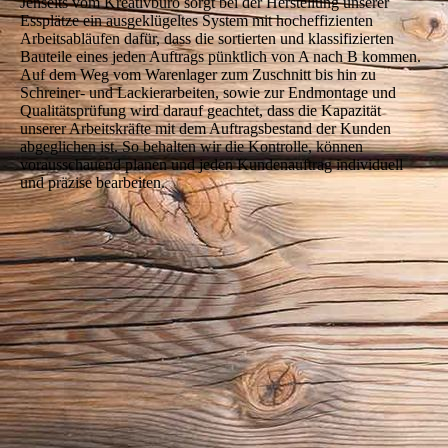
Jenseits vom Kreativbüro sorgt bei der Herstellung unserer
Essplätze ein ausgeklügeltes System mit hocheffizienten
Arbeitsabläufen dafür, dass die sortierten und klassifizierten
Bauteile eines jeden Auftrags pünktlich von A nach B kommen.
Auf dem Weg vom Warenlager zum Zuschnitt bis hin zu
Schreiner- und Lackierarbeiten, sowie zur Endmontage und
Qualitätsprüfung wird darauf geachtet, dass die Kapazität
unserer Arbeitskräfte mit dem Auftragsbestand der Kunden
abgeglichen ist. So behalten wir die Kontrolle, können
vorausschauend planen und jeden Kundenauftrag individuell
und präzise bearbeiten.