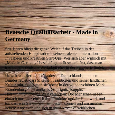
pexels-ono-kosuki-5974245
Deutsche Qualitätsarbeit - Made in
Germany
Seit Jahren blickt die ganze Welt auf das Treiben in der
aufstrebenden Hauptstadt mit seinen Talenten, internationalen
Investoren und kreativen Start-Ups. Wer sich aber wirklich mit
„Made in Germany" beschäftigt, stellt schnell fest, dass man
traditionelle deutsche Wertarbeit eher in der Peripherie findet.
Unweit von Berlin, im Nordosten Deutschlands, in einem
Bundesgebiet, dass in seinen Traditionen und seiner ländlichen
Kultur ruht, findet man sie noch: In der wunderschönen Mark
Brandenburg, im Landkreis Ostprignitz-Ruppin.
Hier will niemand die Welt verändern. Die Menschen lieben
einfach nur ganz ehrlich ihre Produkte und ihr Handwerk und
tun das, was Sie ohnehin am besten können und am meisten
lieben: Anpacken und sich in ihrer Arbeit verwirklichen.