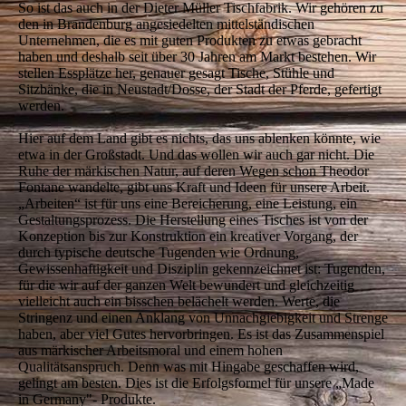
So ist das auch in der Dieter Müller Tischfabrik. Wir gehören zu
den in Brandenburg angesiedelten mittelständischen
Unternehmen, die es mit guten Produkten zu etwas gebracht
haben und deshalb seit über 30 Jahren am Markt bestehen. Wir
stellen Essplätze her, genauer gesagt Tische, Stühle und
Sitzbänke, die in Neustadt/Dosse, der Stadt der Pferde, gefertigt
werden.
Hier auf dem Land gibt es nichts, das uns ablenken könnte, wie
etwa in der Großstadt. Und das wollen wir auch gar nicht. Die
Ruhe der märkischen Natur, auf deren Wegen schon Theodor
Fontane wandelte, gibt uns Kraft und Ideen für unsere Arbeit.
„Arbeiten“ ist für uns eine Bereicherung, eine Leistung, ein
Gestaltungsprozess. Die Herstellung eines Tisches ist von der
Konzeption bis zur Konstruktion ein kreativer Vorgang, der
durch typische deutsche Tugenden wie Ordnung,
Gewissenhaftigkeit und Disziplin gekennzeichnet ist: Tugenden,
für die wir auf der ganzen Welt bewundert und gleichzeitig
vielleicht auch ein bisschen belächelt werden. Werte, die
Stringenz und einen Anklang von Unnachgiebigkeit und Strenge
haben, aber viel Gutes hervorbringen. Es ist das Zusammenspiel
aus märkischer Arbeitsmoral und einem hohen
Qualitätsanspruch. Denn was mit Hingabe geschaffen wird,
gelingt am besten. Dies ist die Erfolgsformel für unsere „Made
in Germany"- Produkte.