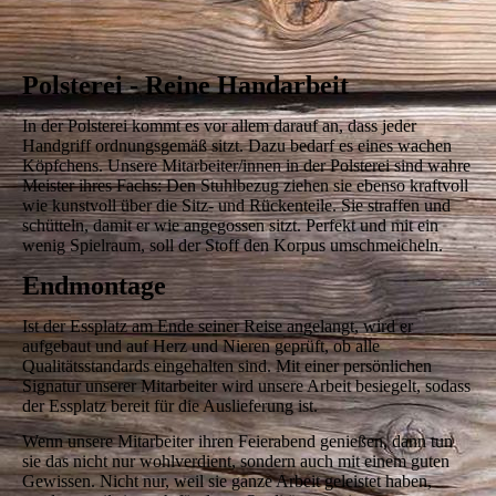
pexels-pixabay-259756
Polsterei - Reine Handarbeit
In der Polsterei kommt es vor allem darauf an, dass jeder
Handgriff ordnungsgemäß sitzt. Dazu bedarf es eines wachen
Köpfchens. Unsere Mitarbeiter/­innen in der Polsterei sind wahre
Meister ihres Fachs: Den Stuhlbezug ziehen sie ebenso kraftvoll
wie kunstvoll über die Sitz- und Rückenteile. Sie straffen und
schütteln, damit er wie angegossen sitzt. Perfekt und mit ein
wenig Spielraum, soll der Stoff den Korpus umschmeicheln.
Endmontage
Ist der Essplatz am Ende seiner Reise angelangt, wird er
aufgebaut und auf Herz und Nieren geprüft, ob alle
Qualitätsstandards eingehalten sind. Mit einer persönlichen
Signatur unserer Mitarbeiter wird unsere Arbeit besiegelt, sodass
der Essplatz bereit für die Auslieferung ist.
Wenn unsere Mitarbeiter ihren Feierabend genießen, dann tun
sie das nicht nur wohlverdient, sondern auch mit einem guten
Gewissen. Nicht nur, weil sie ganze Arbeit geleistet haben,