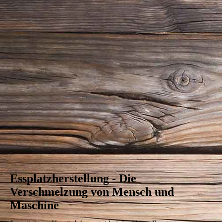
pexels-cottonbro-studio-7480454
Essplatzherstellung - Die
Verschmelzung von Mensch und
Maschine