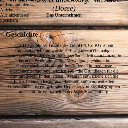
und zu optimieren.
(Dosse)
Ablehnen
Alle akzeptieren
Das Unternehmen
Speichern
Geschichte
Die Dieter Müller Tischfabrik GmbH & Co.KG ist ein
Familienbetrieb und wurde 1991 auf einem ehemaligen
Fabrikgelände in der Ostprignitz gegründet. Mit dem Umzug in
das neue Produktions- und Verwaltungsgebäude im
Gewerbegebiet Nord, und Investitionen in modernste
Maschinentechnologie, wurden 1994 die Grundlagen für die
Zukunft gelegt. In den letzten 30 Jahren entwickelte sich die
Firma zu einem leistungsstarken und kundenorientierten
Unternehmen, ist ein gefragter Hersteller von Essplatzgruppen
und steht für Wertarbeit in der Mark Brandenburg.