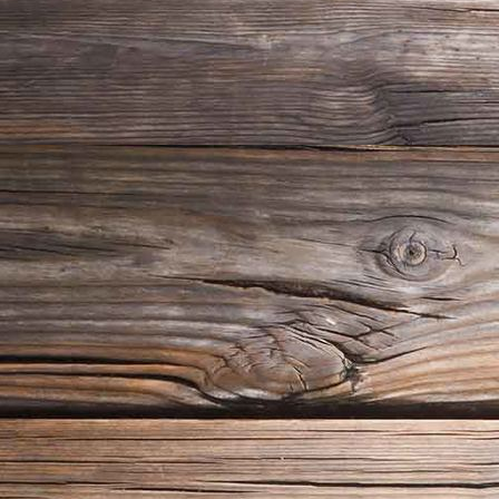
pexels-pixabay-236748